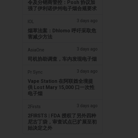
令及分销商管控：Posh 协议加
强了伊利诺伊州电子烟合规要求
3 days ago
IOL
烟草法案：Dhlomo 呼吁采取危
害减少方法
3 days ago
AsiaOne
司机协助调查，车内发现电子烟
3 days ago
Pr Sync
Vape Station 在阿联酋全境提
供 Lost Mary 15,000 口一次性
电子烟
3 days ago
2Firsts
2FIRSTS | FDA 授权了另外四种
尼古丁袋，审查试点已扩展至初
始决定之外