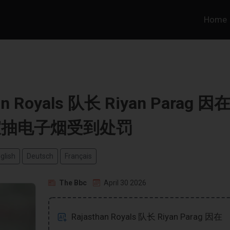
Home
an Royals 队长 Riyan Parag 因
室抽电子烟受到处罚
glish
Deutsch
Français
The Bbc
April 30 2026
Rajasthan Royals 队长 Riyan Parag 因在