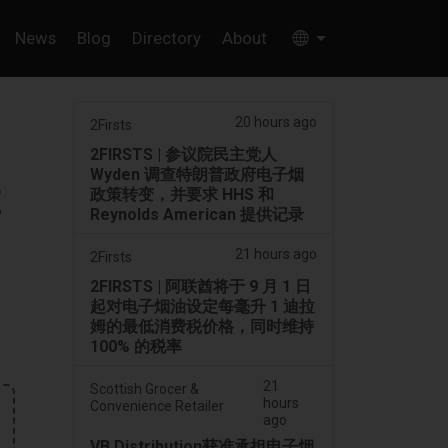
News
Blog
Directory
About
20 hours ago
2Firsts
2FIRSTS | 参议院民主党人
Wyden 调查特朗普政府电子烟
在
政策转变，并要求 HHS 和
Reynolds American 提供记录
21 hours ago
2Firsts
2FIRSTS | 阿联酋将于 9 月 1 日
起对电子烟油设定每毫升 1 迪拉
姆的最低消费税价格，同时维持
100% 的税率
21
Scottish Grocer &
hours
Convenience Retailer
ago
VB Distribution获准承担电子烟