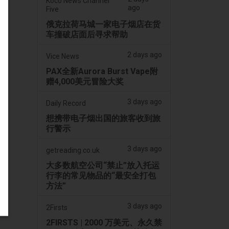
Koco News Channel
ago
Five
俄克拉荷马城一家电子烟店在货
车撞破店面后寻求帮助
2 days ago
Vice News
PAX全新Aurora Burst Vape附
赠4,000美元冒险大奖
3 days ago
Daily Record
想携带电子烟出国的旅客收到旅
行警示
3 days ago
getreading.co.uk
大多数航空公司“禁止”放入托运
行李的常见物品的“最安全打包
方法”
3 days ago
2Firsts
2FIRSTS | 2000 万美元、永久禁