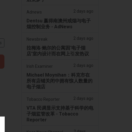
2 days ago
Adnews
Dentsu 赢得南澳州戒烟与电子
烟控制业务 - AdNews
2 days ago
Newsbreak
s
拉梅洛·鲍尔的公寓因‘电子烟
店’室内设计而在网上引发热议
2 days ago
Irish Examiner
Michael Moynihan：科克市在
所有店铺关闭中拥有惊人数量的
电子烟店
2 days ago
Tobacco Reporter
VTA 民调显示支持基于科学的电
子烟监管改革 - Tobacco
Reporter
2 days