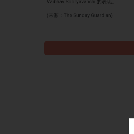
Vaibhav Sooryavanshi 的表现。
(来源：The Sunday Guardian)