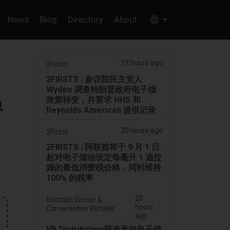
News
Blog
Directory
About
19 hours ago
2Firsts
2FIRSTS | 参议院民主党人
Wyden 调查特朗普政府电子烟
员
政策转变，并要求 HHS 和
Reynolds American 提供记录
？
20 hours ago
2Firsts
2FIRSTS | 阿联酋将于 9 月 1 日
起对电子烟油设定每毫升 1 迪拉
姆的最低消费税价格，同时维持
100% 的税率
20
Scottish Grocer &
hours
Convenience Retailer
ago
VB Distribution获准承担电子烟