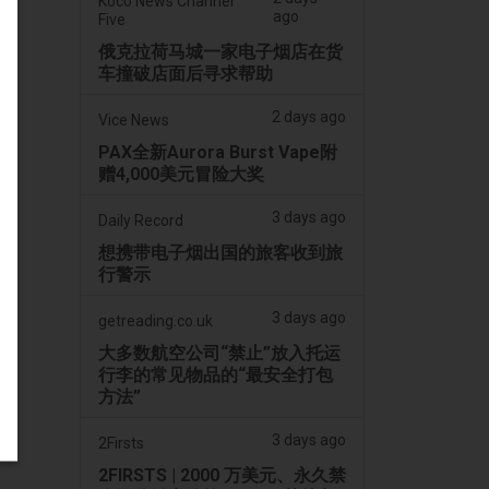
Koco News Channel
ago
Five
俄克拉荷马城一家电子烟店在货
车撞破店面后寻求帮助
2 days ago
Vice News
PAX全新Aurora Burst Vape附
赠4,000美元冒险大奖
3 days ago
Daily Record
想携带电子烟出国的旅客收到旅
行警示
3 days ago
getreading.co.uk
大多数航空公司“禁止”放入托运
行李的常见物品的“最安全打包
方法”
3 days ago
2Firsts
2FIRSTS | 2000 万美元、永久禁