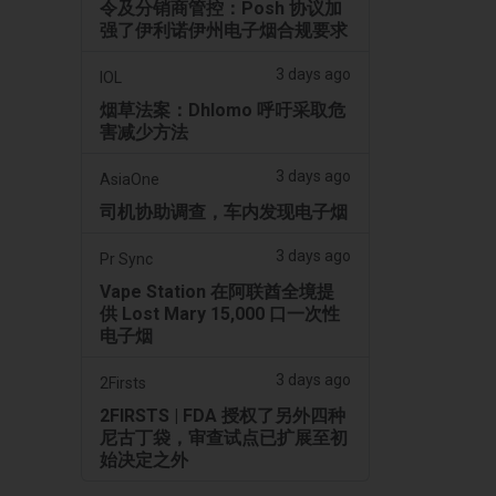
令及分销商管控：Posh 协议加
强了伊利诺伊州电子烟合规要求
3 days ago
IOL
烟草法案：Dhlomo 呼吁采取危
害减少方法
3 days ago
AsiaOne
司机协助调查，车内发现电子烟
3 days ago
Pr Sync
Vape Station 在阿联酋全境提
供 Lost Mary 15,000 口一次性
电子烟
3 days ago
2Firsts
2FIRSTS | FDA 授权了另外四种
尼古丁袋，审查试点已扩展至初
始决定之外