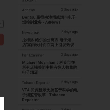
2 days ago
Adnews
Dentsu 赢得南澳州戒烟与电子
烟控制业务 - AdNews
s
2 days ago
Newsbreak
拉梅洛·鲍尔的公寓因‘电子烟
店’室内设计而在网上引发热议
2 days ago
Irish Examiner
Michael Moynihan：科克市在
所有店铺关闭中拥有惊人数量的
电子烟店
2 days ago
Tobacco Reporter
VTA 民调显示支持基于科学的电
子烟监管改革 - Tobacco
Reporter
2 days