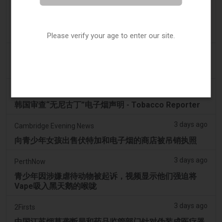
2 days ago
2Firsts
2FIRSTS | FDA 授权了另外四种尼古丁袋，审查试点已
扩展至初始决定之外
Please verify your age to enter our site.
2 days ago
Juno News
OP-ED：为什么渥太华不应该禁止含香味的电子烟产品
3 days ago
Tobacco Reporter
韩国审查“无尼古丁”电子烟声明 - Tobacco Reporter
3 days ago
Cambridge Evening News
向青少年女孩出售伏特加和电子烟的商店被吊销执照
3 days ago
PerthNow
青少年因涉嫌虐待动物被起诉，视频显示他们强迫将
Vape吸入黑天鹅的喉咙
3 days ago
2Firsts
中国江苏烟草垄断局和药品监管部门针对伪装成医疗器