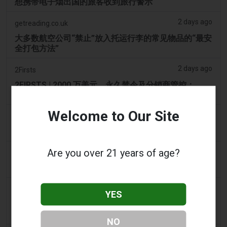
想携带电子烟出国的旅客收到旅行警示
2 days ago
getreading.co.uk
大多数航空公司“禁止”放入托运行李的常见物品的“最安
全打包方法”
2 days ago
2Firsts
2FIRSTS | 2000 万美元、永久禁令及分销商管控：
Posh 协议加强了伊利诺伊州电子烟合规要求
Welcome to Our Site
2 days ago
IOL
烟草法案：Dhlomo 呼吁采取危害减少方法
Are you over 21 years of age?
2 days ago
AsiaOne
司机协助调查，车内发现电子烟
2 days ago
Pr Sync
YES
Vape Station 在阿联酋全境提供 Lost Mary 15,000 口
一次性电子烟
NO