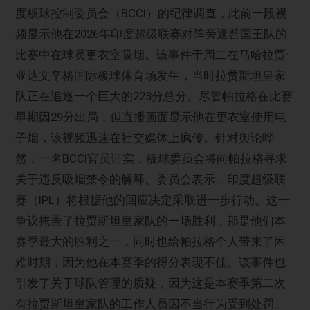
度板球控制委员会（BCCI）的纪律调查，此前一段视
频显示他在2026年印度超级联赛对阵旁遮普国王队的
比赛中在球员更衣室吸烟。该事件于周二在马哈拉贾·
亚达文辛格国际板球体育场发生，当时拉贾斯坦皇家
队正在追逐一个巨大的223分总分。尽管帕拉格在比赛
早期因29分出局，但直播画面显示他在更衣室使用电
子烟，该视频迅速在社交媒体上疯传。针对舆论哗
然，一名BCCI官员证实，板球委员会将向帕拉格寻求
关于违反吸烟禁令的解释。委员会表示，印度超级联
赛（IPL）将根据他的回应决定采取进一步行动。这一
争议掩盖了拉贾斯坦皇家队的一场胜利，那是他们本
赛季最大的胜利之一，同时也给帕拉格个人带来了困
难时期，因为他在本赛季的得分表现不佳。该事件也
引发了关于球队管理的质疑，因为这是本赛季第二次
有拉贾斯坦皇家队的工作人员因不当行为受到处罚。