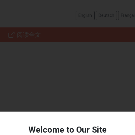
English
Deutsch
Françai
阅读全文
Welcome to Our Site