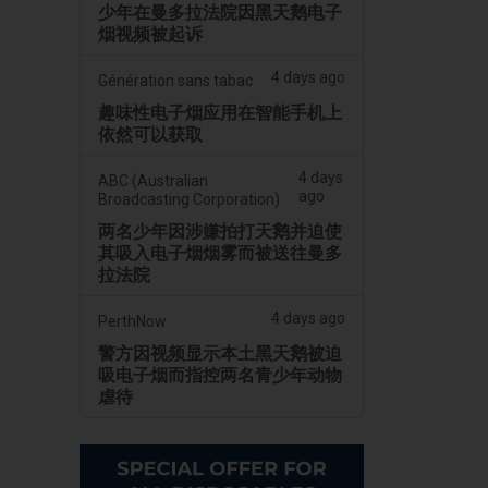
少年在曼多拉法院因黑天鹅电子
烟视频被起诉
4 days ago
Génération sans tabac
趣味性电子烟应用在智能手机上
依然可以获取
4 days
ABC (Australian
ago
Broadcasting Corporation)
两名少年因涉嫌拍打天鹅并迫使
其吸入电子烟烟雾而被送往曼多
拉法院
4 days ago
PerthNow
警方因视频显示本土黑天鹅被迫
吸电子烟而指控两名青少年动物
虐待