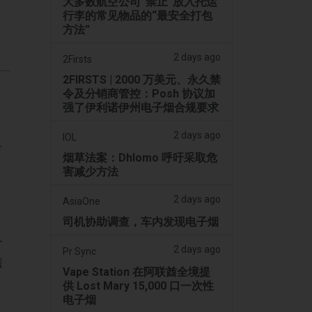
大多数航空公司“禁止”放入托运
行李的常见物品的“最安全打包
方法”
2 days ago
2Firsts
2FIRSTS | 2000 万美元、永久禁
令及分销商管控：Posh 协议加
强了伊利诺伊州电子烟合规要求
2 days ago
IOL
击
烟草法案：Dhlomo 呼吁采取危
害减少方法
2 days ago
AsiaOne
司机协助调查，车内发现电子烟
一
2 days ago
Pr Sync
售
Vape Station 在阿联酋全境提
供 Lost Mary 15,000 口一次性
电子烟