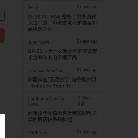
2 days ago
2Firsts
s
2FIRSTS | FDA 授权了另外四种
尼古丁袋，审查试点已扩展至初
始决定之外
2 days ago
Juno News
OP-ED：为什么渥太华不应该禁
止含香味的电子烟产品
3 days ago
Tobacco Reporter
韩国审查“无尼古丁”电子烟声明
- Tobacco Reporter
3 days
Cambridge Evening
ago
News
向青少年女孩出售伏特加和电子
烟的商店被吊销执照
3 days ago
PerthNow