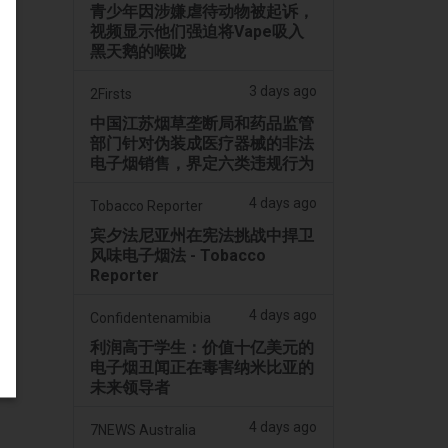
青少年因涉嫌虐待动物被起诉，
视频显示他们强迫将Vape吸入
黑天鹅的喉咙
3 days ago
2Firsts
中国江苏烟草垄断局和药品监管
部门针对伪装成医疗器械的非法
电子烟销售，界定六类违规行为
4 days ago
Tobacco Reporter
宾夕法尼亚州在宪法挑战中捍卫
风味电子烟法 - Tobacco
Reporter
4 days ago
Confidentenamibia
利润高于学生：价值十亿美元的
电子烟丑闻正在毒害纳米比亚的
未来领导者
4 days ago
7NEWS Australia