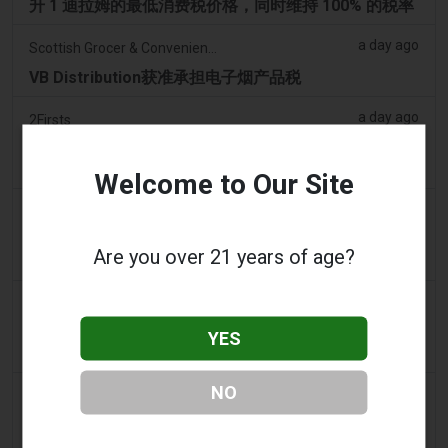
升 1 迪拉姆的最低消费税价格，同时维持 100% 的税率
a day ago
Scottish Grocer & Convenience Retailer
VB Distribution获准承担电子烟产品税
a day ago
2Firsts
2FIRSTS | 尼古丁袋在美国便利店市场崛起，而电子烟
销量下降 14%
Welcome to Our Site
a day ago
The Irish Times
电子烟税在九个月内筹集了2200万欧元后，政府正考虑
Are you over 21 years of age?
提高税率
2 days ago
Tico Times
哥斯达黎加新的电子烟法规原定今日生效，但并未生
YES
效。
NO
2 days ago
Tobacco Reporter
Ohio 评估执行非法电子烟销售的权力 – Tobacco
Reporter