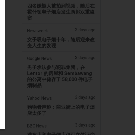
四名嫌疑人被拍到视频，随后在
霍什顿电子烟店发生两起双重盗
窃
3 days ago
Newsweek
女子吸电子烟十年，随后迎来改
变人生的发现
3 days ago
Google News
男子承认参与犯罪集团，在
Lentor 的房屋和 Sembawang
的公寓中储存了 58,000 件电子
烟制品
3 days ago
Yahoo! News
购物者声称：商业街上的电子烟
店太多了
3 days ago
BBC News
洗车店和电子烟店仍可在签证变