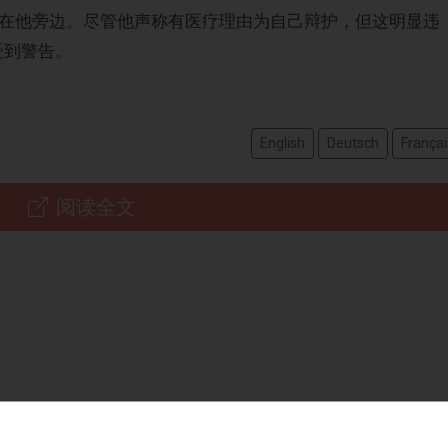
anshi 就坐在他旁边。尽管他声称有医疗理由为自己辩护，但这明显违
并受到警告。
English
Deutsch
Françai
阅读全文