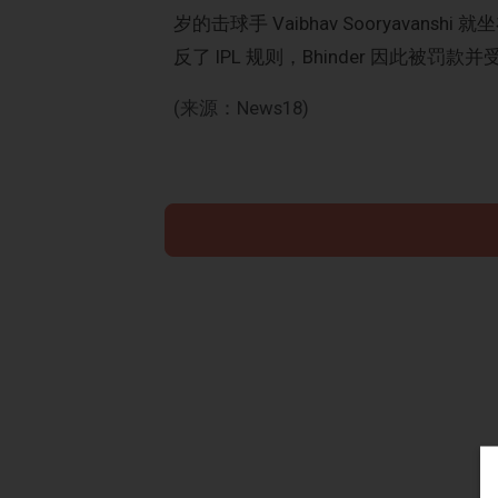
岁的击球手 Vaibhav Sooryav
反了 IPL 规则，Bhinder 因此被罚款
(来源：News18)