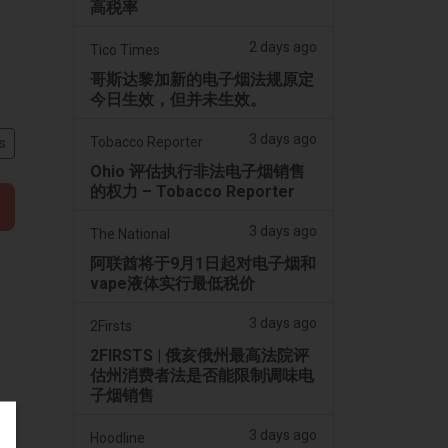
高税率
2 days ago
Tico Times
哥斯达黎加新的电子烟法规原定
今日生效，但并未生效。
3 days ago
Tobacco Reporter
s
Ohio 评估执行非法电子烟销售
的权力 – Tobacco Reporter
3 days ago
The National
阿联酋将于9月1日起对电子烟和
vape液体实行最低税价
3 days ago
2Firsts
2FIRSTS | 俄亥俄州最高法院评
估州消费者法是否能限制调味电
子烟销售
3 days ago
Hoodline