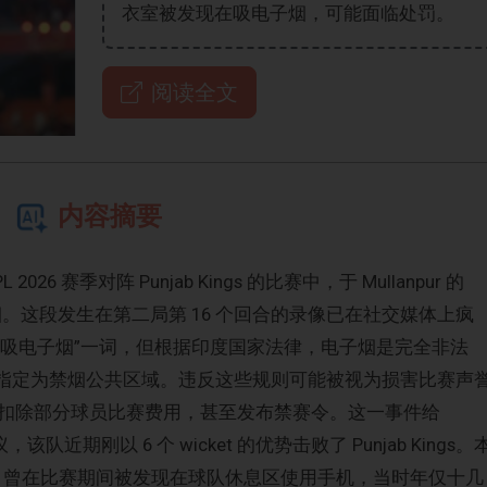
衣室被发现在吸电子烟，可能面临处罚。
阅读全文
内容摘要
在 IPL 2026 赛季对阵 Punjab Kings 的比赛中，于 Mullanpur 的
子烟。这段发生在第二局第 16 个回合的录像已在社交媒体上疯
到“吸电子烟”一词，但根据印度国家法律，电子烟是完全非法
场馆指定为禁烟公共区域。违反这些规则可能被视为损害比赛声
扣除部分球员比赛费用，甚至发布禁赛令。这一事件给
议，该队近期刚以 6 个 wicket 的优势击败了 Punjab Kings。
nder 曾在比赛期间被发现在球队休息区使用手机，当时年仅十几