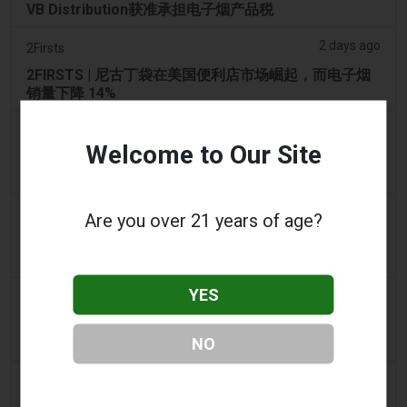
VB Distribution获准承担电子烟产品税
2 days ago
2Firsts
2FIRSTS | 尼古丁袋在美国便利店市场崛起，而电子烟
销量下降 14%
2 days ago
The Irish Times
Welcome to Our Site
电子烟税在九个月内筹集了2200万欧元后，政府正考虑
提高税率
3 days ago
Tico Times
Are you over 21 years of age?
哥斯达黎加新的电子烟法规原定今日生效，但并未生
效。
YES
3 days ago
Tobacco Reporter
Ohio 评估执行非法电子烟销售的权力 – Tobacco
NO
Reporter
3 days ago
The National