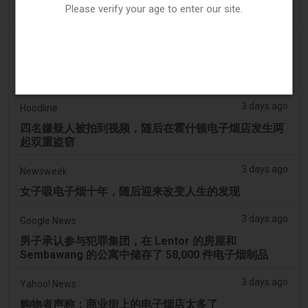
阿联酋将于9月1日起对电子烟和vape液体实行最低税
Please verify your age to enter our site.
价
3 days ago
2Firsts
2FIRSTS | 俄亥俄州最高法院评估州消费者法是否能限
制调味电子烟销售
3 days ago
Hoodline
四名嫌疑人被拍到视频，随后在霍什顿电子烟店发生两
起双重盗窃
3 days ago
Newsweek
女子吸电子烟十年，随后迎来改变人生的发现
3 days ago
Google News
男子承认参与犯罪集团，在 Lentor 的房屋和
Sembawang 的公寓中储存了 58,000 件电子烟制品
3 days ago
Yahoo! News
购物者声称：商业街上的电子烟店太多了