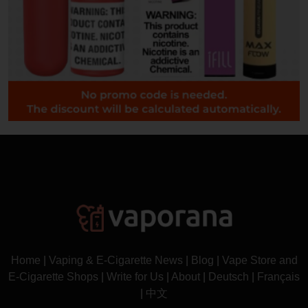
Home
|
Vaping & E-Cigarette News
|
Blog
|
Vape Store and
E-Cigarette Shops
|
Write for Us
|
About
|
Deutsch
|
Français
|
中文