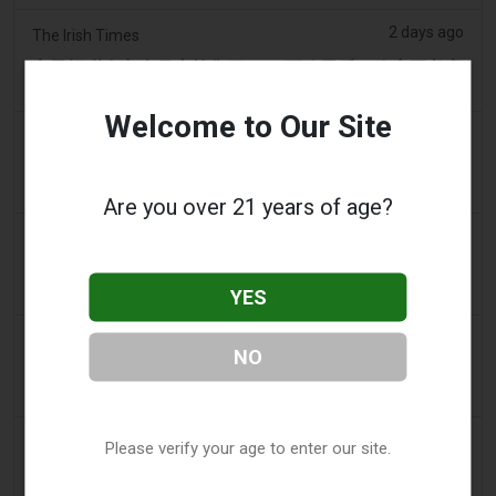
2 days ago
The Irish Times
电子烟税在九个月内筹集了2200万欧元后，政府正考虑
提高税率
Welcome to Our Site
2 days ago
Tico Times
哥斯达黎加新的电子烟法规原定今日生效，但并未生
效。
Are you over 21 years of age?
3 days ago
Tobacco Reporter
Ohio 评估执行非法电子烟销售的权力 – Tobacco
Reporter
YES
3 days ago
The National
NO
阿联酋将于9月1日起对电子烟和vape液体实行最低税
价
3 days ago
2Firsts
Please verify your age to enter our site.
2FIRSTS | 俄亥俄州最高法院评估州消费者法是否能限