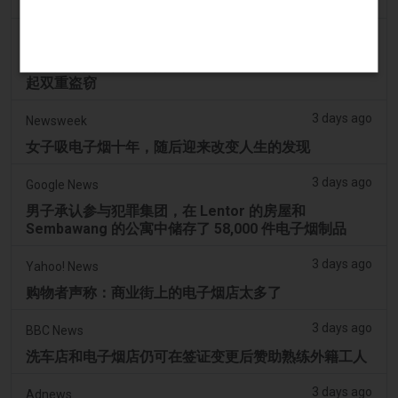
制调味电子烟销售
3 days ago
Hoodline
四名嫌疑人被拍到视频，随后在霍什顿电子烟店发生两
起双重盗窃
3 days ago
Newsweek
女子吸电子烟十年，随后迎来改变人生的发现
3 days ago
Google News
男子承认参与犯罪集团，在 Lentor 的房屋和
Sembawang 的公寓中储存了 58,000 件电子烟制品
3 days ago
Yahoo! News
购物者声称：商业街上的电子烟店太多了
3 days ago
BBC News
洗车店和电子烟店仍可在签证变更后赞助熟练外籍工人
3 days ago
Adnews