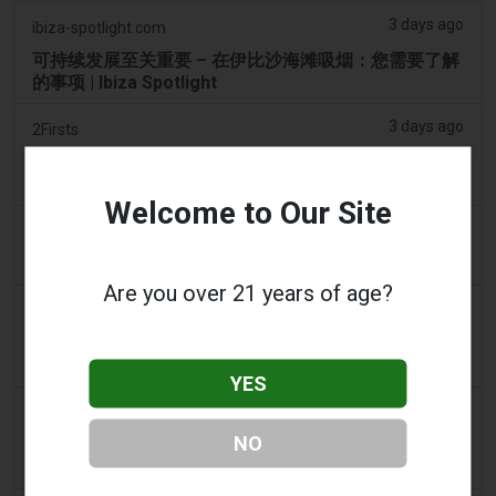
3 days ago
ibiza-spotlight.com
可持续发展至关重要 – 在伊比沙海滩吸烟：您需要了解
的事项 | Ibiza Spotlight
3 days ago
2Firsts
2FIRSTS | 阿联酋将于 9 月 1 日起对电子烟油设定每毫
升 1 迪拉姆的最低消费税价格，同时维持 100% 的税率
Welcome to Our Site
3 days ago
Scottish Grocer & Convenience Retailer
VB Distribution获准承担电子烟产品税
Are you over 21 years of age?
3 days ago
2Firsts
2FIRSTS | 尼古丁袋在美国便利店市场崛起，而电子烟
销量下降 14%
YES
3 days ago
The Irish Times
NO
电子烟税在九个月内筹集了2200万欧元后，政府正考虑
提高税率