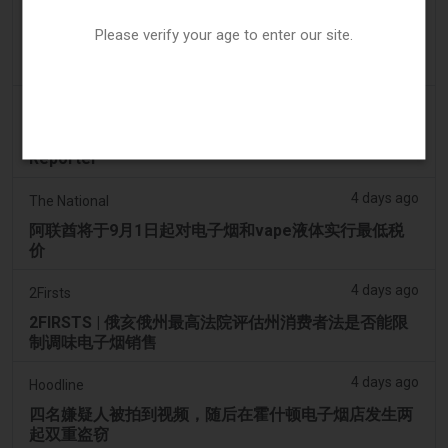
3 days ago
Tico Times
Please verify your age to enter our site.
哥斯达黎加新的电子烟法规原定今日生效，但并未生
效。
4 days ago
Tobacco Reporter
Ohio 评估执行非法电子烟销售的权力 – Tobacco
Reporter
4 days ago
The National
阿联酋将于9月1日起对电子烟和vape液体实行最低税
价
4 days ago
2Firsts
2FIRSTS | 俄亥俄州最高法院评估州消费者法是否能限
制调味电子烟销售
4 days ago
Hoodline
四名嫌疑人被拍到视频，随后在霍什顿电子烟店发生两
起双重盗窃