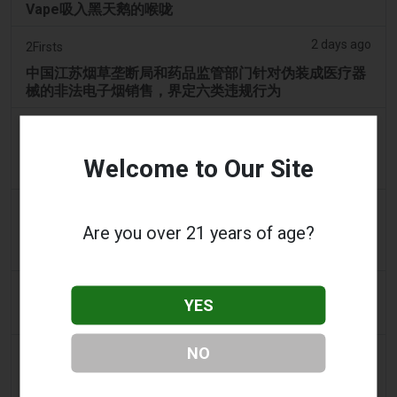
Vape吸入黑天鹅的喉咙
2 days ago
2Firsts
中国江苏烟草垄断局和药品监管部门针对伪装成医疗器
械的非法电子烟销售，界定六类违规行为
3 days ago
Tobacco Reporter
宾夕法尼亚州在宪法挑战中捍卫风味电子烟法 -
Welcome to Our Site
Tobacco Reporter
3 days ago
Confidentenamibia
Are you over 21 years of age?
利润高于学生：价值十亿美元的电子烟丑闻正在毒害纳
米比亚的未来领导者
3 days ago
7NEWS Australia
YES
少年在曼多拉法院因黑天鹅电子烟视频被起诉
NO
3 days ago
Génération sans tabac
趣味性电子烟应用在智能手机上依然可以获取