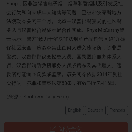
Shop，因非法销售电子烟、烟草和香烟以及引发反社
会行为和向未成年人销售等问题，已被朴茨茅斯地方
法院勒令关闭三个月。此举由汉普郡警察局的社区警
务队与汉普郡贸易标准局合作实施。Rhys McCarthy警
士表示，警方“致力于解决非法烟草产品销售问题”并确
保社区安全。该命令禁止任何人进入该场所，除非是
警察、汉普郡郡议会授权人员、国民医疗服务体系人
员、汉普郡消防救援服务人员或房东及其代理人。违
反者可能面临罚款或监禁。该关闭令依据2014年反社
会行为、犯罪和警察法第80条，有效期至7月16日。
(来源：Southern Daily Echo)
English
Deutsch
Français
阅读全文