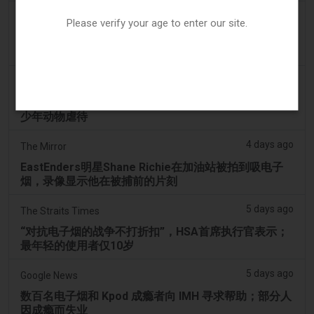
3 days ago
ABC (Australian Broadcasting Corporation)
Please verify your age to enter our site.
两名少年因涉嫌拍打天鹅并迫使其吸入电子烟烟雾而被
送往曼多拉法院
3 days ago
PerthNow
警方因视频显示本土黑天鹅被迫吸电子烟而指控两名青
少年动物虐待
4 days ago
The Mirror
EastEnders明星Shane Richie在加油站被拍到吸电子
烟，录像显示他在被捕前的片刻
5 days ago
The Straits Times
“对抗电子烟的战争不打折扣”，HSA首席执行官表示；
最年轻的使用者仅10岁
5 days ago
Google News
数百名电子烟和 Kpod 成瘾者向 IMH 寻求帮助；部分人
因成瘾而失业