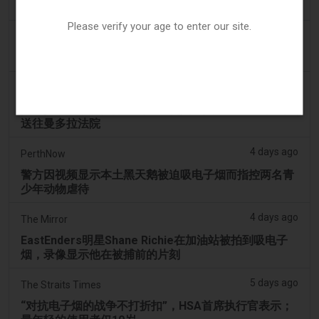
少年在曼多拉法院因黑天鹅电子烟视频被起诉
Please verify your age to enter our site.
3 days ago
Génération sans tabac
趣味性电子烟应用在智能手机上依然可以获取
3 days ago
ABC (Australian Broadcasting Corporation)
两名少年因涉嫌拍打天鹅并迫使其吸入电子烟烟雾而被
送往曼多拉法院
4 days ago
PerthNow
警方因视频显示本土黑天鹅被迫吸电子烟而指控两名青
少年动物虐待
4 days ago
The Mirror
EastEnders明星Shane Richie在加油站被拍到吸电子
烟，录像显示他在被捕前的片刻
5 days ago
The Straits Times
“对抗电子烟的战争不打折扣”，HSA首席执行官表示；