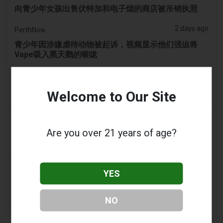
向青少年女孩出售伏特加和电子烟的商店被吊销执照
2 days ago
PerthNow
青少年因涉嫌虐待动物被起诉，视频显示他们强迫将
Vape吸入黑天鹅的喉咙
2 days ago
2Firsts
中国江苏烟草垄断局和药品监管部门针对伪装成医疗器
Welcome to Our Site
械的非法电子烟销售，界定六类违规行为
3 days ago
Tobacco Reporter
Are you over 21 years of age?
宾夕法尼亚州在宪法挑战中捍卫风味电子烟法 -
Tobacco Reporter
3 days ago
Confidentenamibia
YES
利润高于学生：价值十亿美元的电子烟丑闻正在毒害纳
米比亚的未来领导者
NO
3 days ago
7NEWS Australia