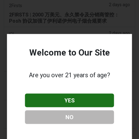
2 days ago
2Firsts
2FIRSTS | 2000 万美元、永久禁令及分销商管控：
Posh 协议加强了伊利诺伊州电子烟合规要求
2 days ago
IOL
烟草法案：Dhlomo 呼吁采取危害减少方法
Welcome to Our Site
2 days ago
AsiaOne
司机协助调查，车内发现电子烟
Are you over 21 years of age?
2 days ago
Pr Sync
Vape Station 在阿联酋全境提供 Lost Mary 15,000 口
一次性电子烟
YES
2 days ago
2Firsts
2FIRSTS | FDA 授权了另外四种尼古丁袋，审查试点已
NO
扩展至初始决定之外
3 days ago
Juno News