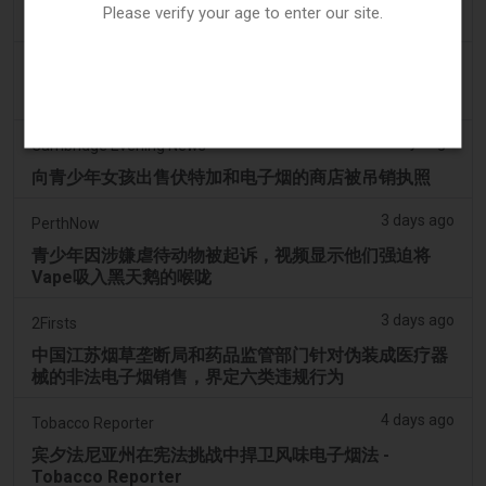
Please verify your age to enter our site.
OP-ED：为什么渥太华不应该禁止含香味的电子烟产品
3 days ago
Tobacco Reporter
韩国审查“无尼古丁”电子烟声明 - Tobacco Reporter
3 days ago
Cambridge Evening News
向青少年女孩出售伏特加和电子烟的商店被吊销执照
3 days ago
PerthNow
青少年因涉嫌虐待动物被起诉，视频显示他们强迫将
Vape吸入黑天鹅的喉咙
3 days ago
2Firsts
中国江苏烟草垄断局和药品监管部门针对伪装成医疗器
械的非法电子烟销售，界定六类违规行为
4 days ago
Tobacco Reporter
宾夕法尼亚州在宪法挑战中捍卫风味电子烟法 -
Tobacco Reporter