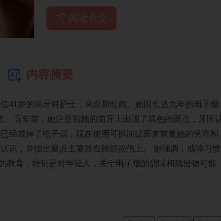
阅读全文
内容摘要
er）是一位41岁的前牙科护士，来自斯旺西。她因长达九年的电子烟
镑。 五年前，她注意到她的前牙上出现了黑色的斑点，牙医
纳已经戒掉了电子烟，现在使用可拆卸贴面来恢复她的笑容和
的认识，并指出重点主要放在肺部损伤上。 她强调，戒掉习惯
的教育，特别是对年轻人，关于电子烟的甜味和残留物可能