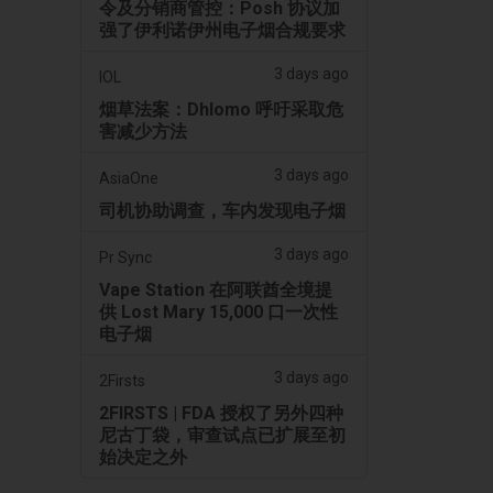
令及分销商管控：Posh 协议加
强了伊利诺伊州电子烟合规要求
3 days ago
IOL
烟草法案：Dhlomo 呼吁采取危
害减少方法
3 days ago
AsiaOne
司机协助调查，车内发现电子烟
3 days ago
Pr Sync
Vape Station 在阿联酋全境提
供 Lost Mary 15,000 口一次性
电子烟
3 days ago
2Firsts
2FIRSTS | FDA 授权了另外四种
尼古丁袋，审查试点已扩展至初
始决定之外