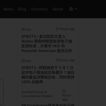
News
Blog
Directory
About
21 hours ago
2Firsts
2FIRSTS | 参议院民主党人
Wyden 调查特朗普政府电子烟
政策转变，并要求 HHS 和
Reynolds American 提供记录
23 hours ago
2Firsts
2FIRSTS | 阿联酋将于 9 月 1 日
起对电子烟油设定每毫升 1 迪拉
姆的最低消费税价格，同时维持
100% 的税率
23
Scottish Grocer &
hours
Convenience Retailer
ago
VB Distribution获准承担电子烟