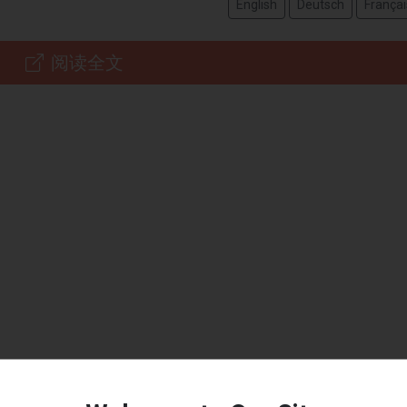
English
Deutsch
Françai
阅读全文