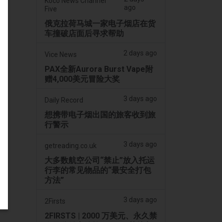
Koco News Channel
ago
Five
俄克拉荷马城一家电子烟店在货
车撞破店面后寻求帮助
2 days ago
Vice News
PAX全新Aurora Burst Vape附
赠4,000美元冒险大奖
3 days ago
Daily Record
想携带电子烟出国的旅客收到旅
行警示
3 days ago
getreading.co.uk
大多数航空公司“禁止”放入托运
行李的常见物品的“最安全打包
方法”
3 days ago
2Firsts
2FIRSTS | 2000 万美元、永久禁