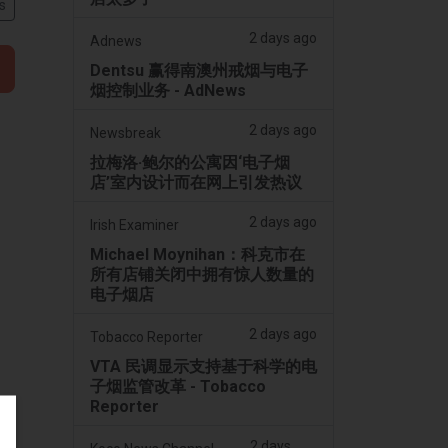
s
2 days ago
Adnews
Dentsu 赢得南澳州戒烟与电子
烟控制业务 - AdNews
2 days ago
Newsbreak
拉梅洛·鲍尔的公寓因‘电子烟
店’室内设计而在网上引发热议
2 days ago
Irish Examiner
Michael Moynihan：科克市在
所有店铺关闭中拥有惊人数量的
电子烟店
2 days ago
Tobacco Reporter
VTA 民调显示支持基于科学的电
子烟监管改革 - Tobacco
Reporter
2 days