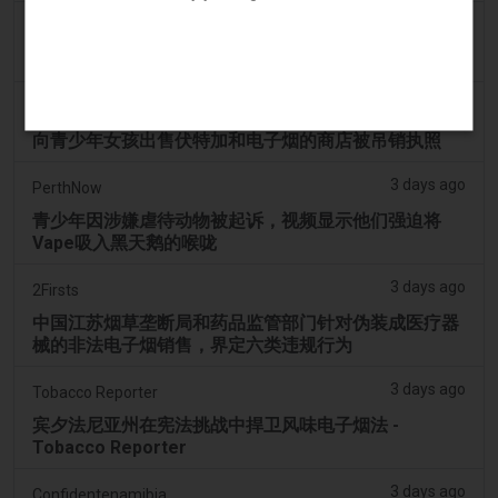
2 days ago
Tobacco Reporter
韩国审查“无尼古丁”电子烟声明 - Tobacco Reporter
3 days ago
Cambridge Evening News
向青少年女孩出售伏特加和电子烟的商店被吊销执照
3 days ago
PerthNow
青少年因涉嫌虐待动物被起诉，视频显示他们强迫将
Vape吸入黑天鹅的喉咙
3 days ago
2Firsts
中国江苏烟草垄断局和药品监管部门针对伪装成医疗器
械的非法电子烟销售，界定六类违规行为
3 days ago
Tobacco Reporter
宾夕法尼亚州在宪法挑战中捍卫风味电子烟法 -
Tobacco Reporter
3 days ago
Confidentenamibia