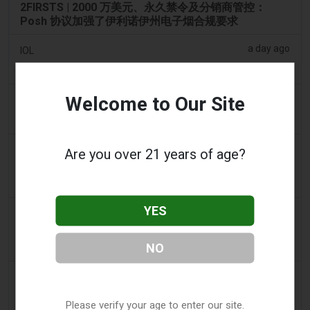
2FIRSTS | 2000 万美元、永久禁令及分销商管控：
Posh 协议加强了伊利诺伊州电子烟合规要求
a day ago
IOL
烟草法案：Dhlomo 呼吁采取危害减少方法
Welcome to Our Site
a day ago
AsiaOne
司机协助调查，车内发现电子烟
a day ago
Pr Sync
Are you over 21 years of age?
Vape Station 在阿联酋全境提供 Lost Mary 15,000 口
一次性电子烟
YES
2 days ago
2Firsts
2FIRSTS | FDA 授权了另外四种尼古丁袋，审查试点已
NO
扩展至初始决定之外
2 days ago
Juno News
OP-ED：为什么渥太华不应该禁止含香味的电子烟产品
Please verify your age to enter our site.