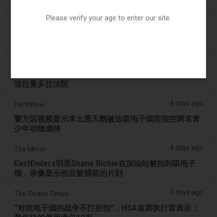
少年在曼多拉法院因黑天鹅电子烟视频被起诉
Please verify your age to enter our site.
4 days ago
Génération sans tabac
趣味性电子烟应用在智能手机上依然可以获取
4 days ago
ABC (Australian Broadcasting Corporation)
两名少年因涉嫌拍打天鹅并迫使其吸入电子烟烟雾而被
送往曼多拉法院
4 days ago
PerthNow
警方因视频显示本土黑天鹅被迫吸电子烟而指控两名青
少年动物虐待
4 days ago
The Mirror
EastEnders明星Shane Richie在加油站被拍到吸电子
烟，录像显示他在被捕前的片刻
5 days ago
The Straits Times
“对抗电子烟的战争不打折扣”，HSA首席执行官表示；