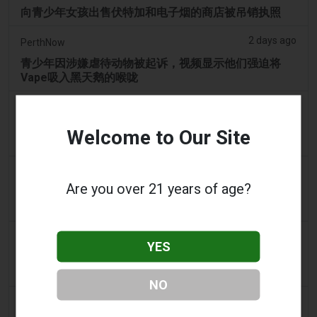
向青少年女孩出售伏特加和电子烟的商店被吊销执照
2 days ago
PerthNow
青少年因涉嫌虐待动物被起诉，视频显示他们强迫将
Vape吸入黑天鹅的喉咙
3 days ago
2Firsts
中国江苏烟草垄断局和药品监管部门针对伪装成医疗器
Welcome to Our Site
械的非法电子烟销售，界定六类违规行为
3 days ago
Tobacco Reporter
Are you over 21 years of age?
宾夕法尼亚州在宪法挑战中捍卫风味电子烟法 -
Tobacco Reporter
3 days ago
Confidentenamibia
YES
利润高于学生：价值十亿美元的电子烟丑闻正在毒害纳
米比亚的未来领导者
NO
3 days ago
7NEWS Australia