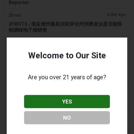
Reporter
a day ago
2Firsts
2FIRSTS | 俄亥俄州最高法院评估州消费者法是否能限
制调味电子烟销售
a day ago
Google News
男子承认参与犯罪集团，在 Lentor 的房屋和
Welcome to Our Site
Sembawang 的公寓中储存了 58,000 件电子烟制品
a day ago
Yahoo! News
Are you over 21 years of age?
购物者声称：商业街上的电子烟店太多了
2 days ago
Adnews
Dentsu 赢得南澳州戒烟与电子烟控制业务 - AdNews
YES
2 days ago
Newsbreak
NO
拉梅洛·鲍尔的公寓因‘电子烟店’室内设计而在网上引发
热议