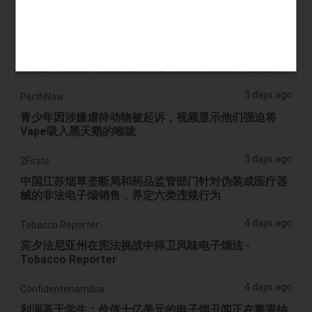
韩国审查“无尼古丁”电子烟声明 - Tobacco Reporter
3 days ago
Cambridge Evening News
向青少年女孩出售伏特加和电子烟的商店被吊销执照
3 days ago
PerthNow
青少年因涉嫌虐待动物被起诉，视频显示他们强迫将
Vape吸入黑天鹅的喉咙
3 days ago
2Firsts
中国江苏烟草垄断局和药品监管部门针对伪装成医疗器
械的非法电子烟销售，界定六类违规行为
4 days ago
Tobacco Reporter
宾夕法尼亚州在宪法挑战中捍卫风味电子烟法 -
Tobacco Reporter
4 days ago
Confidentenamibia
利润高于学生：价值十亿美元的电子烟丑闻正在毒害纳