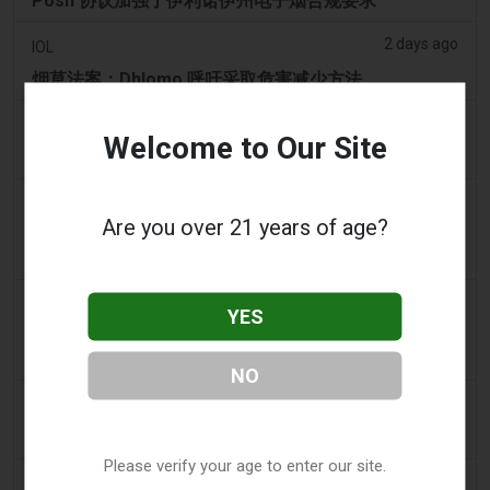
Posh 协议加强了伊利诺伊州电子烟合规要求
2 days ago
IOL
烟草法案：Dhlomo 呼吁采取危害减少方法
2 days ago
AsiaOne
Welcome to Our Site
司机协助调查，车内发现电子烟
2 days ago
Pr Sync
Are you over 21 years of age?
Vape Station 在阿联酋全境提供 Lost Mary 15,000 口
一次性电子烟
2 days ago
2Firsts
YES
2FIRSTS | FDA 授权了另外四种尼古丁袋，审查试点已
扩展至初始决定之外
NO
3 days ago
Juno News
OP-ED：为什么渥太华不应该禁止含香味的电子烟产品
Please verify your age to enter our site.
3 days ago
Tobacco Reporter