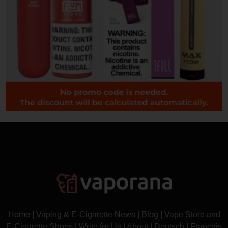
Home
|
Vaping & E-Cigarette News
|
Blog
|
Vape Store and
E-Cigarette Shops
|
Write for Us
|
About
|
Deutsch
|
Français