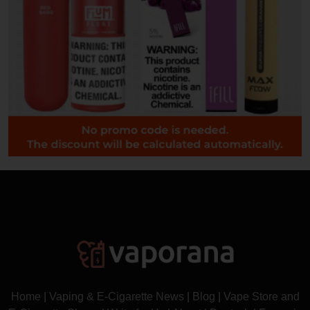
Home
|
Vaping & E-Cigarette News
|
Blog
|
Vape Store and