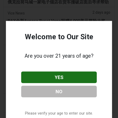
俄克拉荷马城一家电子烟店在货车撞破店面后寻求帮助
2 days ago
Vice News
PAX全新Aurora Burst Vape附赠4,000美元冒险大奖
2 days ago
Daily Record
Welcome to Our Site
想携带电子烟出国的旅客收到旅行警示
2 days ago
getreading.co.uk
Are you over 21 years of age?
大多数航空公司“禁止”放入托运行李的常见物品的“最安
全打包方法”
2 days ago
2Firsts
YES
2FIRSTS | 2000 万美元、永久禁令及分销商管控：
Posh 协议加强了伊利诺伊州电子烟合规要求
NO
2 days ago
IOL
烟草法案：Dhlomo 呼吁采取危害减少方法
Please verify your age to enter our site.
3 days ago