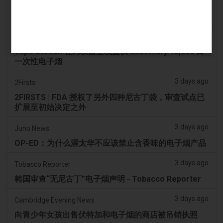
AsiaOne
司机协助调查，车内发现电子烟
3 days ago
Pr Sync
Vape Station 在阿联酋全境提供 Lost Mary 15,000 口
一次性电子烟
3 days ago
2Firsts
2FIRSTS | FDA 授权了另外四种尼古丁袋，审查试点已
扩展至初始决定之外
3 days ago
Juno News
OP-ED：为什么渥太华不应该禁止含香味的电子烟产品
3 days ago
Tobacco Reporter
韩国审查“无尼古丁”电子烟声明 - Tobacco Reporter
3 days ago
Cambridge Evening News
向青少年女孩出售伏特加和电子烟的商店被吊销执照