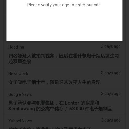
阿联酋将于9月1日起对电子烟和vape液体实行最低税
Please verify your age to enter our site.
价
3 days ago
2Firsts
2FIRSTS | 俄亥俄州最高法院评估州消费者法是否能限
制调味电子烟销售
3 days ago
Hoodline
四名嫌疑人被拍到视频，随后在霍什顿电子烟店发生两
起双重盗窃
3 days ago
Newsweek
女子吸电子烟十年，随后迎来改变人生的发现
3 days ago
Google News
男子承认参与犯罪集团，在 Lentor 的房屋和
Sembawang 的公寓中储存了 58,000 件电子烟制品
3 days ago
Yahoo! News