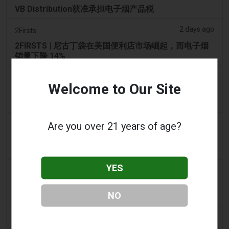
VB Distribution获准承担电子烟产品税
2 days ago
2Firsts
2FIRSTS | 尼古丁袋在美国便利店市场崛起，而电子烟
销量下降 14%
2 days ago
The Irish Times
Welcome to Our Site
电子烟税在九个月内筹集了2200万欧元后，政府正考虑
提高税率
2 days ago
Are you over 21 years of age?
Tico Times
哥斯达黎加新的电子烟法规原定今日生效，但并未生
效。
YES
3 days ago
Tobacco Reporter
Ohio 评估执行非法电子烟销售的权力 – Tobacco
NO
Reporter
3 days ago
The National