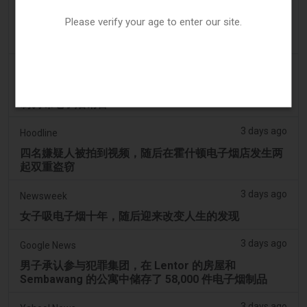
3 days ago
The National
Please verify your age to enter our site.
阿联酋将于9月1日起对电子烟和vape液体实行最低税
价
3 days ago
2Firsts
2FIRSTS | 俄亥俄州最高法院评估州消费者法是否能限
制调味电子烟销售
3 days ago
Hoodline
四名嫌疑人被拍到视频，随后在霍什顿电子烟店发生两
起双重盗窃
3 days ago
Newsweek
女子吸电子烟十年，随后迎来改变人生的发现
3 days ago
Google News
男子承认参与犯罪集团，在 Lentor 的房屋和
Sembawang 的公寓中储存了 58,000 件电子烟制品
3 days ago