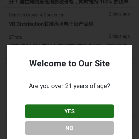
升 1 迪拉姆的最低消费税价格，同时维持 100% 的税率
2 days ago
Scottish Grocer & Convenience Retailer
VB Distribution获准承担电子烟产品税
2 days ago
2Firsts
2FIRSTS | 尼古丁袋在美国便利店市场崛起，而电子烟
销量下降 14%
Welcome to Our Site
2 days ago
The Irish Times
电子烟税在九个月内筹集了2200万欧元后，政府正考虑
提高税率
Are you over 21 years of age?
2 days ago
Tico Times
哥斯达黎加新的电子烟法规原定今日生效，但并未生
效。
YES
3 days ago
Tobacco Reporter
NO
Ohio 评估执行非法电子烟销售的权力 – Tobacco
Reporter