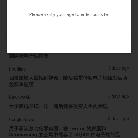
3 days ago
The National
Please verify your age to enter our site.
阿联酋将于9月1日起对电子烟和vape液体实行最低税
价
3 days ago
2Firsts
2FIRSTS | 俄亥俄州最高法院评估州消费者法是否能限
制调味电子烟销售
3 days ago
Hoodline
四名嫌疑人被拍到视频，随后在霍什顿电子烟店发生两
起双重盗窃
3 days ago
Newsweek
女子吸电子烟十年，随后迎来改变人生的发现
3 days ago
Google News
男子承认参与犯罪集团，在 Lentor 的房屋和
Sembawang 的公寓中储存了 58,000 件电子烟制品