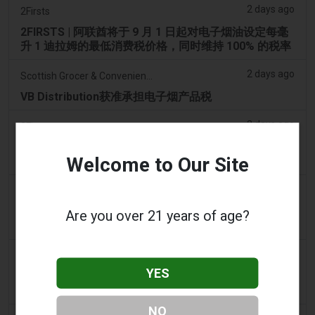
2 days ago
2Firsts
2FIRSTS | 阿联酋将于 9 月 1 日起对电子烟油设定每毫
升 1 迪拉姆的最低消费税价格，同时维持 100% 的税率
2 days ago
Scottish Grocer & Convenience Retailer
VB Distribution获准承担电子烟产品税
2 days ago
2Firsts
2FIRSTS | 尼古丁袋在美国便利店市场崛起，而电子烟
Welcome to Our Site
销量下降 14%
2 days ago
The Irish Times
电子烟税在九个月内筹集了2200万欧元后，政府正考虑
Are you over 21 years of age?
提高税率
3 days ago
Tico Times
YES
哥斯达黎加新的电子烟法规原定今日生效，但并未生
效。
NO