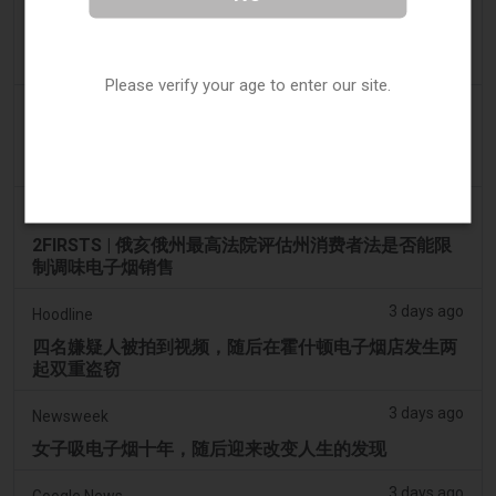
3 days ago
Tobacco Reporter
Ohio 评估执行非法电子烟销售的权力 – Tobacco
Reporter
Please verify your age to enter our site.
3 days ago
The National
阿联酋将于9月1日起对电子烟和vape液体实行最低税
价
3 days ago
2Firsts
2FIRSTS | 俄亥俄州最高法院评估州消费者法是否能限
制调味电子烟销售
3 days ago
Hoodline
四名嫌疑人被拍到视频，随后在霍什顿电子烟店发生两
起双重盗窃
3 days ago
Newsweek
女子吸电子烟十年，随后迎来改变人生的发现
3 days ago
Google News