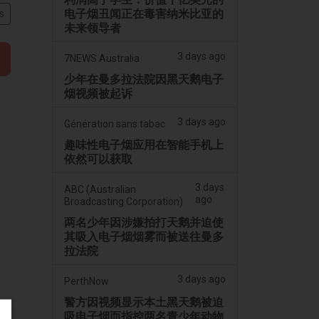
电子烟丑闻正在毒害纳米比亚的
s
未来领导者
3 days ago
7NEWS Australia
少年在曼多拉法院因黑天鹅电子
烟视频被起诉
3 days ago
Génération sans tabac
趣味性电子烟应用在智能手机上
依然可以获取
3 days
ABC (Australian
ago
Broadcasting Corporation)
两名少年因涉嫌拍打天鹅并迫使
其吸入电子烟烟雾而被送往曼多
拉法院
3 days ago
PerthNow
警方因视频显示本土黑天鹅被迫
吸电子烟而指控两名青少年动物