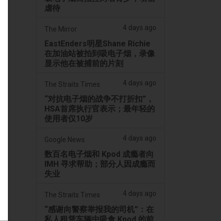
虐待
4 days ago
The Mirror
EastEnders明星Shane Richie
在加油站被拍到吸电子烟，录像
显示他在被捕前的片刻
4 days ago
The Straits Times
“对抗电子烟的战争不打折扣”，
HSA首席执行官表示；最年轻的
使用者仅10岁
4 days ago
Google News
数百名电子烟和 Kpod 成瘾者向
IMH 寻求帮助；部分人因成瘾而
失业
4 days ago
The Straits Times
“感谢向警察举报我的司机”：在
私人租赁车辆中吸食 Kpod 的前