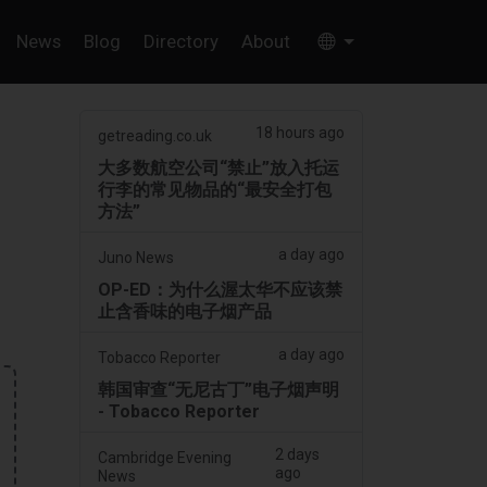
News
Blog
Directory
About
18 hours ago
getreading.co.uk
大多数航空公司“禁止”放入托运
行李的常见物品的“最安全打包
方法”
a day ago
Juno News
OP-ED：为什么渥太华不应该禁
止含香味的电子烟产品
a day ago
Tobacco Reporter
韩国审查“无尼古丁”电子烟声明
- Tobacco Reporter
2 days
Cambridge Evening
ago
News