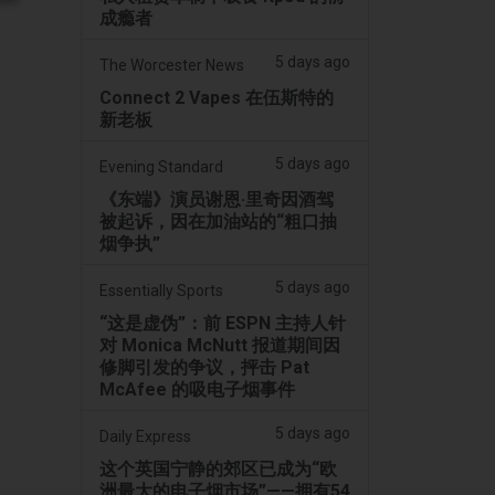
成瘾者
5 days ago
The Worcester News
Connect 2 Vapes 在伍斯特的
新老板
5 days ago
Evening Standard
《东端》演员谢恩·里奇因酒驾
被起诉，因在加油站的“粗口抽
烟争执”
5 days ago
Essentially Sports
“这是虚伪”：前 ESPN 主持人针
对 Monica McNutt 报道期间因
修脚引发的争议，抨击 Pat
McAfee 的吸电子烟事件
5 days ago
Daily Express
这个英国宁静的郊区已成为“欧
洲最大的电子烟市场”——拥有54