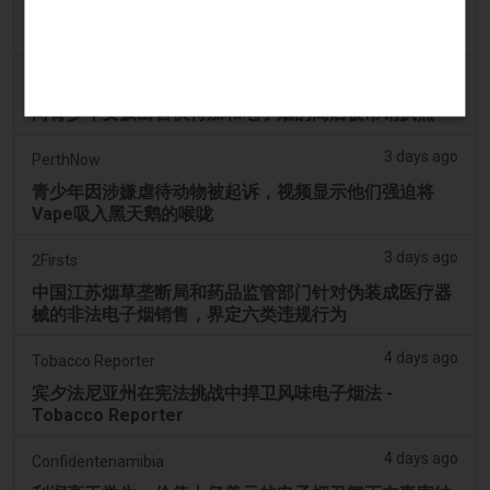
Tobacco Reporter
韩国审查“无尼古丁”电子烟声明 - Tobacco Reporter
3 days ago
Cambridge Evening News
向青少年女孩出售伏特加和电子烟的商店被吊销执照
3 days ago
PerthNow
青少年因涉嫌虐待动物被起诉，视频显示他们强迫将
Vape吸入黑天鹅的喉咙
3 days ago
2Firsts
中国江苏烟草垄断局和药品监管部门针对伪装成医疗器
械的非法电子烟销售，界定六类违规行为
4 days ago
Tobacco Reporter
宾夕法尼亚州在宪法挑战中捍卫风味电子烟法 -
Tobacco Reporter
4 days ago
Confidentenamibia