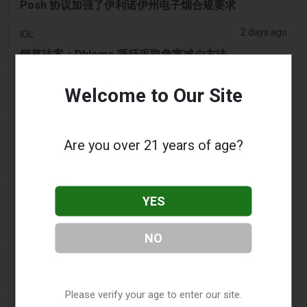
Posh 协议加强了伊利诺伊州电子烟合规要求
2 days ago
IOL
烟草法案：Dhlomo 呼吁采取危害减少方法
2 days ago
AsiaOne
Welcome to Our Site
司机协助调查，车内发现电子烟
2 days ago
Pr Sync
Are you over 21 years of age?
Vape Station 在阿联酋全境提供 Lost Mary 15,000 口
一次性电子烟
2 days ago
2Firsts
YES
2FIRSTS | FDA 授权了另外四种尼古丁袋，审查试点已
扩展至初始决定之外
NO
2 days ago
Juno News
OP-ED：为什么渥太华不应该禁止含香味的电子烟产品
Please verify your age to enter our site.
3 days ago