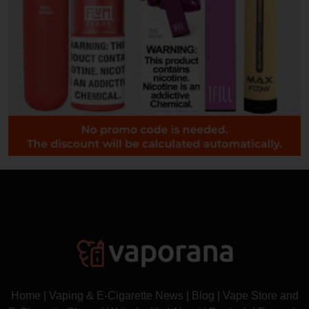
Home
|
Vaping & E-Cigarette News
|
Blog
|
Vape Store and