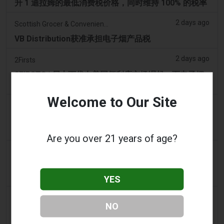
升 1 迪拉姆的最低消费税价格，同时维持 100% 的税率
2 days ago
Scottish Grocer & Convenience Retailer
VB Distribution获准承担电子烟产品税
2 days ago
2Firsts
2FIRSTS | 尼古丁袋在美国便利店市场崛起，而电子烟
销量下降 14%
Welcome to Our Site
2 days ago
The Irish Times
电子烟税在九个月内筹集了2200万欧元后，政府正考虑
提高税率
Are you over 21 years of age?
3 days ago
Tico Times
哥斯达黎加新的电子烟法规原定今日生效，但并未生
效。
YES
3 days ago
Tobacco Reporter
NO
Ohio 评估执行非法电子烟销售的权力 – Tobacco
Reporter