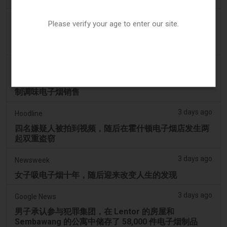
3 days ago
The National
Please verify your age to enter our site.
阿联酋将于9月1日起对电子烟和vape液体实行最低税
价
3 days ago
2Firsts
2FIRSTS | 俄亥俄州最高法院评估州消费者法是否能限
制调味电子烟销售
3 days ago
Hoodline
四名嫌疑人被拍到视频，随后在霍什顿电子烟店发生两
起双重盗窃
3 days ago
Newsweek
女子吸电子烟十年，随后迎来改变人生的发现
3 days ago
Google News
男子承认参与犯罪集团，在 Lentor 的房屋和
Sembawang 的公寓中储存了 58,000 件电子烟制品