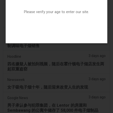
2 days ago
The National
Please verify your age to enter our site.
阿联酋将于9月1日起对电子烟和vape液体实行最低税
价
3 days ago
2Firsts
2FIRSTS | 俄亥俄州最高法院评估州消费者法是否能限
制调味电子烟销售
3 days ago
Hoodline
四名嫌疑人被拍到视频，随后在霍什顿电子烟店发生两
起双重盗窃
3 days ago
Newsweek
女子吸电子烟十年，随后迎来改变人生的发现
3 days ago
Google News
男子承认参与犯罪集团，在 Lentor 的房屋和
Sembawang 的公寓中储存了 58,000 件电子烟制品