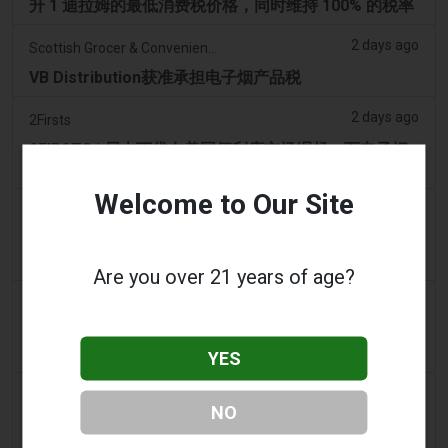
升 1 迪拉姆的最低消费税价格，同时维持 100% 的税率
2 days ago
Scottish Grocer & Convenience Retailer
VB Distribution获准承担电子烟产品税
2 days ago
2Firsts
2FIRSTS | 尼古丁袋在美国便利店市场崛起，而电子烟
销量下降 14%
Welcome to Our Site
2 days ago
The Irish Times
电子烟税在九个月内筹集了2200万欧元后，政府正考虑
提高税率
Are you over 21 years of age?
2 days ago
Tico Times
哥斯达黎加新的电子烟法规原定今日生效，但并未生
效。
YES
2 days ago
Tobacco Reporter
NO
Ohio 评估执行非法电子烟销售的权力 – Tobacco
Reporter